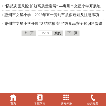
“防范灾害风险 护航高质量发展” —惠州市文星小学开展地
震避险逃生应急疏散演练活动
惠州市文星小学—2023年五一劳动节放假通知及注意事项
惠州市文星小学开展“终结结核流行”暨食品安全知识科普讲
座
上一页
下一页
首页
学校简介
课程体系
公共服务