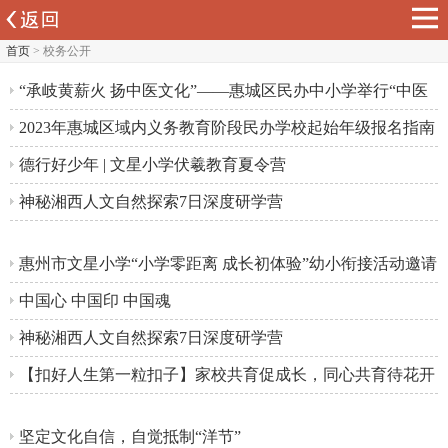
首页
> 校务公开
“承岐黄薪火 扬中医文化”——惠城区民办中小学举行“中医
药文化与健康进校园”启动仪式圆满落幕
2023年惠城区域内义务教育阶段民办学校起始年级报名指南
德行好少年 | 文星小学伏羲教育夏令营
神秘湘西人文自然探索7日深度研学营
惠州市文星小学“小学零距离 成长初体验”幼小衔接活动邀请
函
中国心 中国印 中国魂
神秘湘西人文自然探索7日深度研学营
【扣好人生第一粒扣子】家校共育促成长，同心共育待花开
——惠州市文星小学2023年春季学期家长会
坚定文化自信，自觉抵制“洋节”