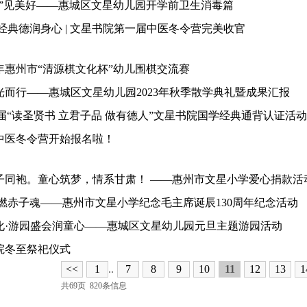
幼”见美好——惠城区文星幼儿园开学前卫生消毒篇
经典德润身心 | 文星书院第一届中医冬令营完美收官
3年惠州市“清源棋文化杯”幼儿围棋交流赛
光而行——惠城区文星幼儿园2023年秋季散学典礼暨成果汇报
届“读圣贤书 立君子品 做有德人”文星书院国学经典通背认证活
中医冬令营开始报名啦！
子同袍。童心筑梦，情系甘肃！ ——惠州市文星小学爱心捐款活
燃赤子魂——惠州市文星小学纪念毛主席诞辰130周年纪念活动
化·游园盛会润童心——惠城区文星幼儿园元旦主题游园活动
院冬至祭祀仪式
<<
1
..
7
8
9
10
11
12
13
1
共69页 820条信息