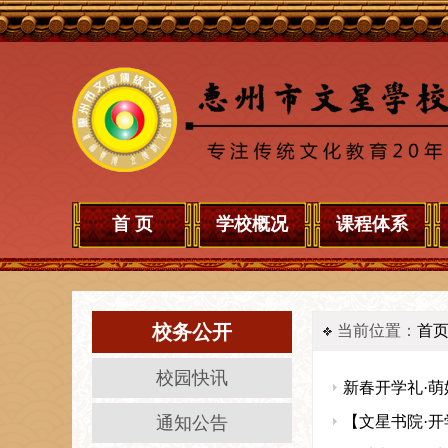
首 页
学校概况
课程体系
校务公开
当前位置：
首
校园快讯
新春开学礼·
通知公告
【文星书院·