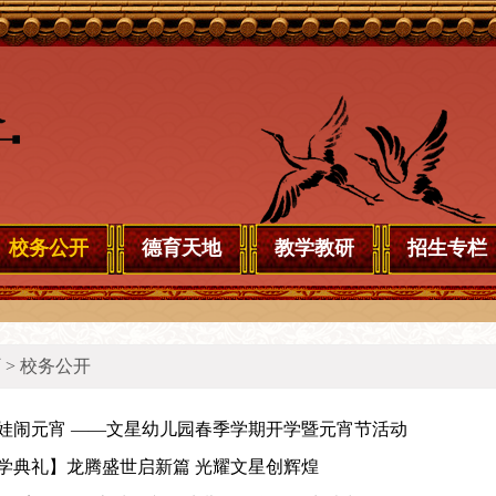
校务公开
德育天地
教学教研
招生专栏
页
> 校务公开
萌娃闹元宵 ——文星幼儿园春季学期开学暨元宵节活动
开学典礼】龙腾盛世启新篇 光耀文星创辉煌